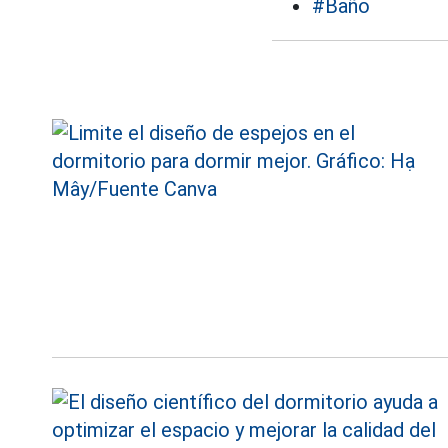
#Baño