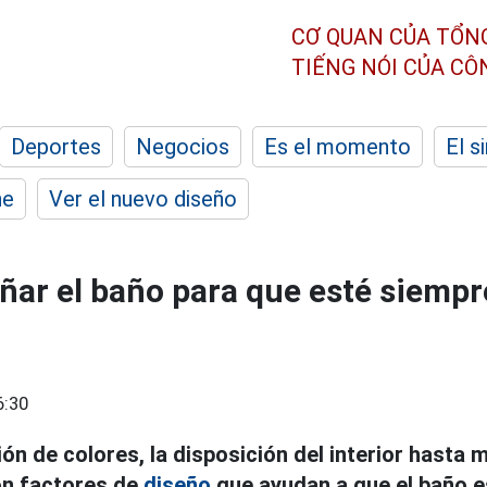
CƠ QUAN CỦA TỔN
TIẾNG NÓI CỦA C
Deportes
Negocios
Es el momento
El s
he
Ver el nuevo diseño
eñar el baño para que esté siempr
6:30
ón de colores, la disposición del interior hasta 
on factores de
diseño
que ayudan a que el baño es