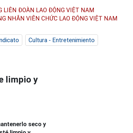
G LIÊN ĐOÀN
LAO ĐỘNG VIỆT NAM
ÔNG NHÂN
VIÊN CHỨC LAO ĐỘNG
VIỆT NAM
indicato
Cultura - Entretenimiento
e limpio y
mantenerlo seco y
té limpio y