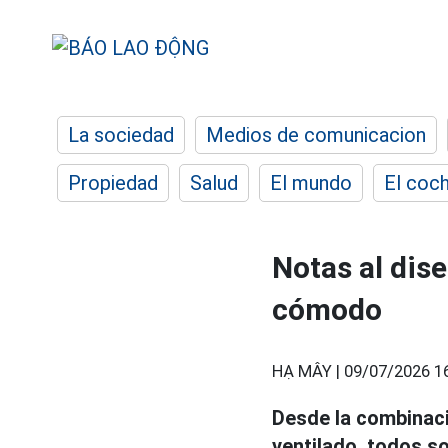
La sociedad
Medios de comunicacion
Propiedad
Salud
El mundo
El coc
Notas al dis
cómodo
HẠ MÂY |
09/07/2026 1
Desde la combinaci
ventilado, todos s