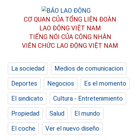
CƠ QUAN CỦA TỔNG LIÊN ĐOÀN
LAO ĐỘNG VIỆT NAM
TIẾNG NÓI CỦA CÔNG NHÂN
VIÊN CHỨC LAO ĐỘNG
VIỆT NAM
La sociedad
Medios de comunicacion
Deportes
Negocios
Es el momento
El sindicato
Cultura - Entretenimiento
Propiedad
Salud
El mundo
El coche
Ver el nuevo diseño