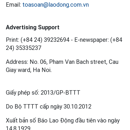
Email:
toasoan@laodong.com.vn
Advertising Support
Print: (+84 24) 39232694
-
E-newspaper: (+84
24) 35335237
Address: No. 06, Pham Van Bach street, Cau
Giay ward, Ha Noi.
Giấy phép số:
2013/GP-BTTT
Do Bộ TTTT cấp
ngày 30.10.2012
Xuất bản số Báo Lao Động đầu tiên vào ngày
14.8.1929