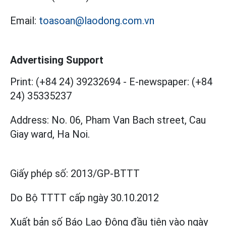
Email:
toasoan@laodong.com.vn
Advertising Support
Print: (+84 24) 39232694
-
E-newspaper: (+84
24) 35335237
Address: No. 06, Pham Van Bach street, Cau
Giay ward, Ha Noi.
Giấy phép số:
2013/GP-BTTT
Do Bộ TTTT cấp
ngày 30.10.2012
Xuất bản số Báo Lao Động đầu tiên vào ngày