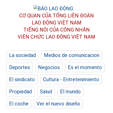
CƠ QUAN CỦA TỔNG LIÊN ĐOÀN
LAO ĐỘNG VIỆT NAM
TIẾNG NÓI CỦA CÔNG NHÂN
VIÊN CHỨC LAO ĐỘNG
VIỆT NAM
La sociedad
Medios de comunicacion
Deportes
Negocios
Es el momento
El sindicato
Cultura - Entretenimiento
Propiedad
Salud
El mundo
El coche
Ver el nuevo diseño