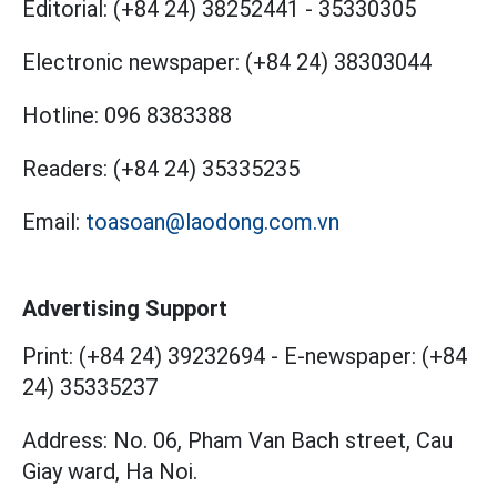
Editorial:
(+84 24) 38252441
-
35330305
Electronic newspaper:
(+84 24) 38303044
Hotline:
096 8383388
Readers:
(+84 24) 35335235
Email:
toasoan@laodong.com.vn
Advertising Support
Print: (+84 24) 39232694
-
E-newspaper: (+84
24) 35335237
Address: No. 06, Pham Van Bach street, Cau
Giay ward, Ha Noi.