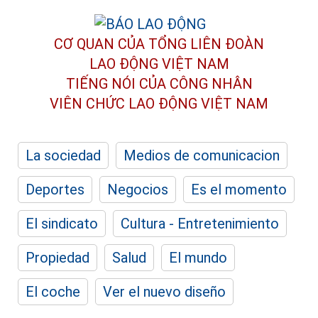
CƠ QUAN CỦA TỔNG LIÊN ĐOÀN
LAO ĐỘNG VIỆT NAM
TIẾNG NÓI CỦA CÔNG NHÂN
VIÊN CHỨC LAO ĐỘNG
VIỆT NAM
La sociedad
Medios de comunicacion
Deportes
Negocios
Es el momento
El sindicato
Cultura - Entretenimiento
Propiedad
Salud
El mundo
El coche
Ver el nuevo diseño