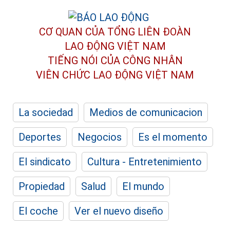
CƠ QUAN CỦA TỔNG LIÊN ĐOÀN
LAO ĐỘNG VIỆT NAM
TIẾNG NÓI CỦA CÔNG NHÂN
VIÊN CHỨC LAO ĐỘNG
VIỆT NAM
La sociedad
Medios de comunicacion
Deportes
Negocios
Es el momento
El sindicato
Cultura - Entretenimiento
Propiedad
Salud
El mundo
El coche
Ver el nuevo diseño