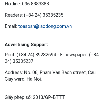
Hotline:
096 8383388
Readers:
(+84 24) 35335235
Email:
toasoan@laodong.com.vn
Advertising Support
Print: (+84 24) 39232694
-
E-newspaper: (+84
24) 35335237
Address: No. 06, Pham Van Bach street, Cau
Giay ward, Ha Noi.
Giấy phép số:
2013/GP-BTTT