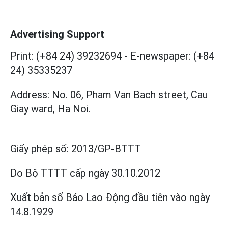
Advertising Support
Print: (+84 24) 39232694
-
E-newspaper: (+84
24) 35335237
Address: No. 06, Pham Van Bach street, Cau
Giay ward, Ha Noi.
Giấy phép số:
2013/GP-BTTT
Do Bộ TTTT cấp
ngày 30.10.2012
Xuất bản số Báo Lao Động đầu tiên vào ngày
14.8.1929