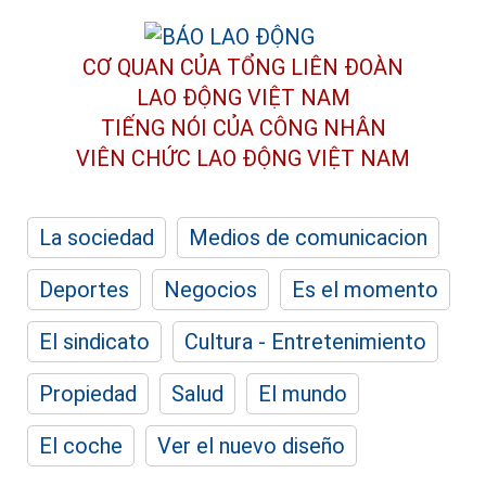
CƠ QUAN CỦA TỔNG LIÊN ĐOÀN
LAO ĐỘNG VIỆT NAM
TIẾNG NÓI CỦA CÔNG NHÂN
VIÊN CHỨC LAO ĐỘNG
VIỆT NAM
La sociedad
Medios de comunicacion
Deportes
Negocios
Es el momento
El sindicato
Cultura - Entretenimiento
Propiedad
Salud
El mundo
El coche
Ver el nuevo diseño