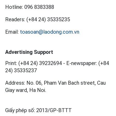
Hotline:
096 8383388
Readers:
(+84 24) 35335235
Email:
toasoan@laodong.com.vn
Advertising Support
Print: (+84 24) 39232694
-
E-newspaper: (+84
24) 35335237
Address: No. 06, Pham Van Bach street, Cau
Giay ward, Ha Noi.
Giấy phép số:
2013/GP-BTTT