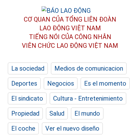
CƠ QUAN CỦA TỔNG LIÊN ĐOÀN
LAO ĐỘNG VIỆT NAM
TIẾNG NÓI CỦA CÔNG NHÂN
VIÊN CHỨC LAO ĐỘNG
VIỆT NAM
La sociedad
Medios de comunicacion
Deportes
Negocios
Es el momento
El sindicato
Cultura - Entretenimiento
Propiedad
Salud
El mundo
El coche
Ver el nuevo diseño