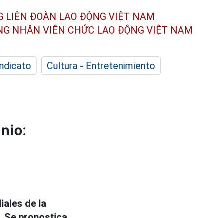
G LIÊN ĐOÀN
LAO ĐỘNG VIỆT NAM
ÔNG NHÂN
VIÊN CHỨC LAO ĐỘNG
VIỆT NAM
indicato
Cultura - Entretenimiento
unio:
iales de la
e. Se pronostica