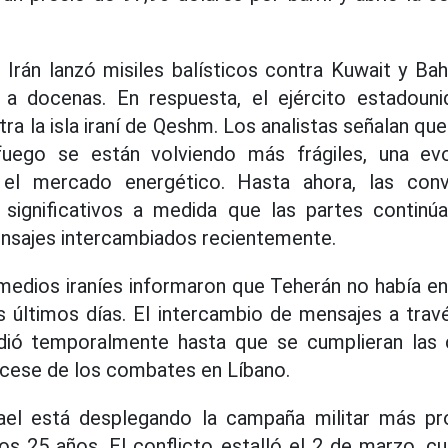
, Irán lanzó misiles balísticos contra Kuwait y Ba
 a docenas. En respuesta, el ejército estadoun
a la isla iraní de Qeshm. Los analistas señalan qu
fuego se están volviendo más frágiles, una ev
 el mercado energético. Hasta ahora, las con
 significativos a medida que las partes continú
ensajes intercambiados recientemente.
medios iraníes informaron que Teherán no había e
 últimos días. El intercambio de mensajes a trav
ió temporalmente hasta que se cumplieran las 
 cese de los combates en Líbano.
rael está desplegando la campaña militar más pro
mos 25 años. El conflicto estalló el 2 de marzo, c