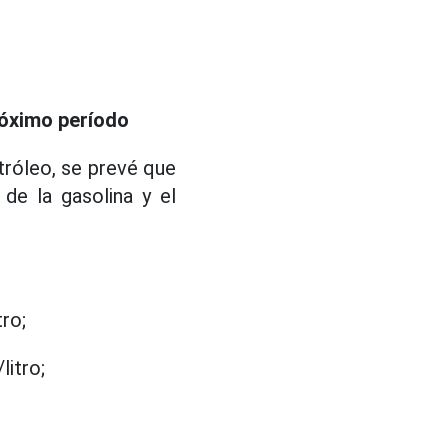
próximo período
róleo, se prevé que
de la gasolina y el
ro;
itro;