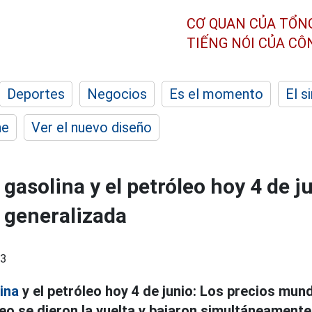
CƠ QUAN CỦA TỔN
TIẾNG NÓI CỦA C
Deportes
Negocios
Es el momento
El s
he
Ver el nuevo diseño
 gasolina y el petróleo hoy 4 de j
 generalizada
13
ina
y el petróleo hoy 4 de junio: Los precios mund
leo se dieron la vuelta y bajaron simultáneament