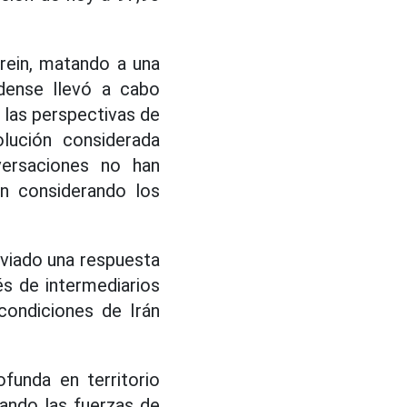
hrein, matando a una
idense llevó a cabo
e las perspectivas de
olución considerada
versaciones no han
an considerando los
nviado una respuesta
és de intermediarios
condiciones de Irán
funda en territorio
uando las fuerzas de