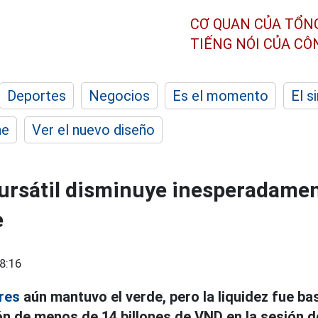
CƠ QUAN CỦA TỔN
TIẾNG NÓI CỦA C
Deportes
Negocios
Es el momento
El s
he
Ver el nuevo diseño
bursátil disminuye inesperadame
e
8:16
res
aún mantuvo el verde, pero la liquidez fue ba
ón de menos de 14 billones de VND en la sesión d