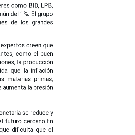
deres como BID, LPB,
mún del 1%. El grupo
nes de los grandes
s expertos creen que
antes, como el buen
ciones, la producción
da que la inflación
as materias primas,
e aumenta la presión
monetaria se reduce y
el futuro cercano.En
ue dificulta que el