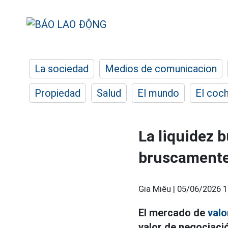
La sociedad
Medios de comunicacion
Propiedad
Salud
El mundo
El coc
La liquidez 
bruscament
Gia Miêu |
05/06/2026 1
El mercado de
valo
valor de negociaci