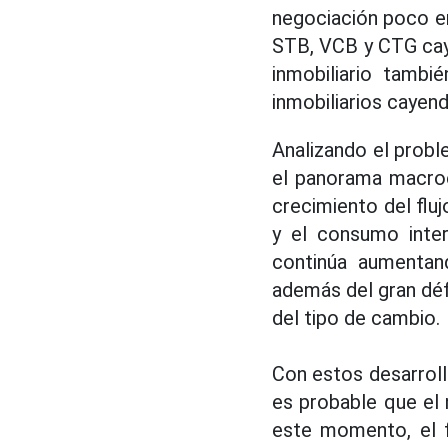
negociación poco em
STB, VCB y CTG caye
inmobiliario tamb
inmobiliarios cayen
Analizando el probl
el panorama macroe
crecimiento del fluj
y el consumo inter
continúa aumentand
además del gran déf
del tipo de cambio.
Con estos desarrollo
es probable que el 
este momento, el f