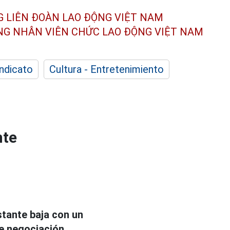
G LIÊN ĐOÀN
LAO ĐỘNG VIỆT NAM
ÔNG NHÂN
VIÊN CHỨC LAO ĐỘNG
VIỆT NAM
indicato
Cultura - Entretenimiento
nte
stante baja con un
e negociación.