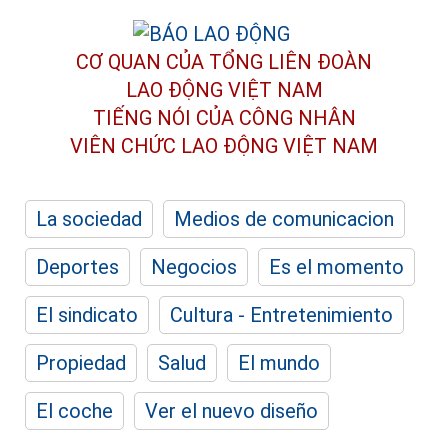
CƠ QUAN CỦA TỔNG LIÊN ĐOÀN
LAO ĐỘNG VIỆT NAM
TIẾNG NÓI CỦA CÔNG NHÂN
VIÊN CHỨC LAO ĐỘNG
VIỆT NAM
La sociedad
Medios de comunicacion
Deportes
Negocios
Es el momento
El sindicato
Cultura - Entretenimiento
Propiedad
Salud
El mundo
El coche
Ver el nuevo diseño