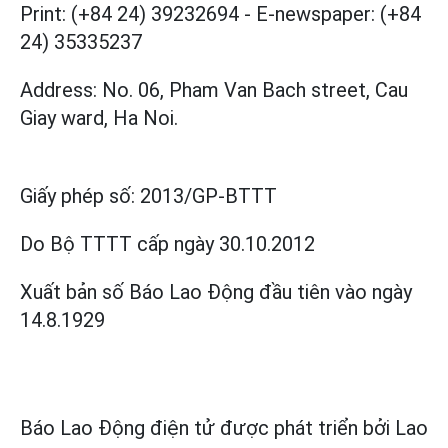
Print: (+84 24) 39232694
-
E-newspaper: (+84
24) 35335237
Address: No. 06, Pham Van Bach street, Cau
Giay ward, Ha Noi.
Giấy phép số:
2013/GP-BTTT
Do Bộ TTTT cấp
ngày 30.10.2012
Xuất bản số Báo Lao Động đầu tiên vào ngày
14.8.1929
Báo Lao Động điện tử được phát triển bởi
Lao