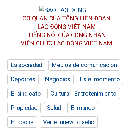
CƠ QUAN CỦA TỔNG LIÊN ĐOÀN
LAO ĐỘNG VIỆT NAM
TIẾNG NÓI CỦA CÔNG NHÂN
VIÊN CHỨC LAO ĐỘNG
VIỆT NAM
La sociedad
Medios de comunicacion
Deportes
Negocios
Es el momento
El sindicato
Cultura - Entretenimiento
Propiedad
Salud
El mundo
El coche
Ver el nuevo diseño