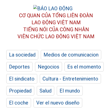
CƠ QUAN CỦA TỔNG LIÊN ĐOÀN
LAO ĐỘNG VIỆT NAM
TIẾNG NÓI CỦA CÔNG NHÂN
VIÊN CHỨC LAO ĐỘNG
VIỆT NAM
La sociedad
Medios de comunicacion
Deportes
Negocios
Es el momento
El sindicato
Cultura - Entretenimiento
Propiedad
Salud
El mundo
El coche
Ver el nuevo diseño