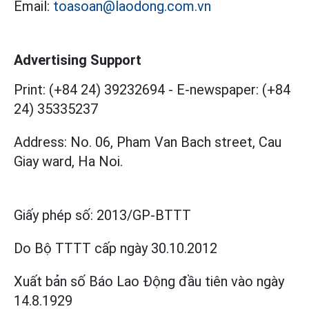
Email:
toasoan@laodong.com.vn
Advertising Support
Print: (+84 24) 39232694
-
E-newspaper: (+84
24) 35335237
Address: No. 06, Pham Van Bach street, Cau
Giay ward, Ha Noi.
Giấy phép số:
2013/GP-BTTT
Do Bộ TTTT cấp
ngày 30.10.2012
Xuất bản số Báo Lao Động đầu tiên vào ngày
14.8.1929