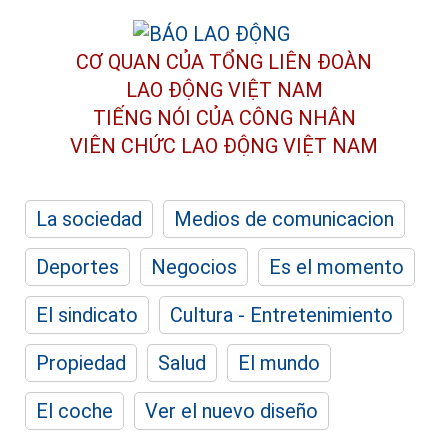
CƠ QUAN CỦA TỔNG LIÊN ĐOÀN
LAO ĐỘNG VIỆT NAM
TIẾNG NÓI CỦA CÔNG NHÂN
VIÊN CHỨC LAO ĐỘNG
VIỆT NAM
La sociedad
Medios de comunicacion
Deportes
Negocios
Es el momento
El sindicato
Cultura - Entretenimiento
Propiedad
Salud
El mundo
El coche
Ver el nuevo diseño