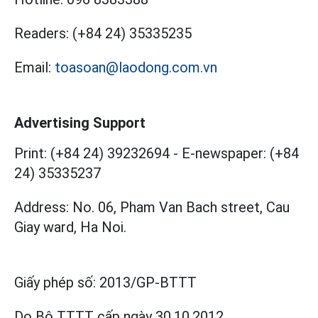
Readers:
(+84 24) 35335235
Email:
toasoan@laodong.com.vn
Advertising Support
Print: (+84 24) 39232694
-
E-newspaper: (+84
24) 35335237
Address: No. 06, Pham Van Bach street, Cau
Giay ward, Ha Noi.
Giấy phép số:
2013/GP-BTTT
Do Bộ TTTT cấp
ngày 30.10.2012