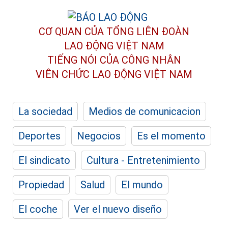
CƠ QUAN CỦA TỔNG LIÊN ĐOÀN
LAO ĐỘNG VIỆT NAM
TIẾNG NÓI CỦA CÔNG NHÂN
VIÊN CHỨC LAO ĐỘNG
VIỆT NAM
La sociedad
Medios de comunicacion
Deportes
Negocios
Es el momento
El sindicato
Cultura - Entretenimiento
Propiedad
Salud
El mundo
El coche
Ver el nuevo diseño