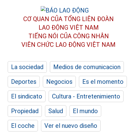
CƠ QUAN CỦA TỔNG LIÊN ĐOÀN
LAO ĐỘNG VIỆT NAM
TIẾNG NÓI CỦA CÔNG NHÂN
VIÊN CHỨC LAO ĐỘNG
VIỆT NAM
La sociedad
Medios de comunicacion
Deportes
Negocios
Es el momento
El sindicato
Cultura - Entretenimiento
Propiedad
Salud
El mundo
El coche
Ver el nuevo diseño