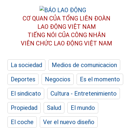
CƠ QUAN CỦA TỔNG LIÊN ĐOÀN
LAO ĐỘNG VIỆT NAM
TIẾNG NÓI CỦA CÔNG NHÂN
VIÊN CHỨC LAO ĐỘNG
VIỆT NAM
La sociedad
Medios de comunicacion
Deportes
Negocios
Es el momento
El sindicato
Cultura - Entretenimiento
Propiedad
Salud
El mundo
El coche
Ver el nuevo diseño