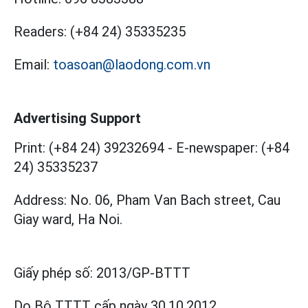
Readers:
(+84 24) 35335235
Email:
toasoan@laodong.com.vn
Advertising Support
Print: (+84 24) 39232694
-
E-newspaper: (+84
24) 35335237
Address: No. 06, Pham Van Bach street, Cau
Giay ward, Ha Noi.
Giấy phép số:
2013/GP-BTTT
Do Bộ TTTT cấp
ngày 30.10.2012