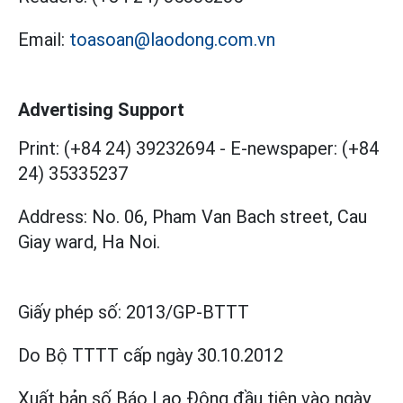
Email:
toasoan@laodong.com.vn
Advertising Support
Print: (+84 24) 39232694
-
E-newspaper: (+84
24) 35335237
Address: No. 06, Pham Van Bach street, Cau
Giay ward, Ha Noi.
Giấy phép số:
2013/GP-BTTT
Do Bộ TTTT cấp
ngày 30.10.2012
Xuất bản số Báo Lao Động đầu tiên vào ngày