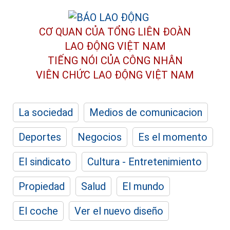
CƠ QUAN CỦA TỔNG LIÊN ĐOÀN
LAO ĐỘNG VIỆT NAM
TIẾNG NÓI CỦA CÔNG NHÂN
VIÊN CHỨC LAO ĐỘNG
VIỆT NAM
La sociedad
Medios de comunicacion
Deportes
Negocios
Es el momento
El sindicato
Cultura - Entretenimiento
Propiedad
Salud
El mundo
El coche
Ver el nuevo diseño