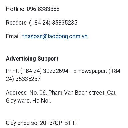
Hotline:
096 8383388
Readers:
(+84 24) 35335235
Email:
toasoan@laodong.com.vn
Advertising Support
Print: (+84 24) 39232694
-
E-newspaper: (+84
24) 35335237
Address: No. 06, Pham Van Bach street, Cau
Giay ward, Ha Noi.
Giấy phép số:
2013/GP-BTTT