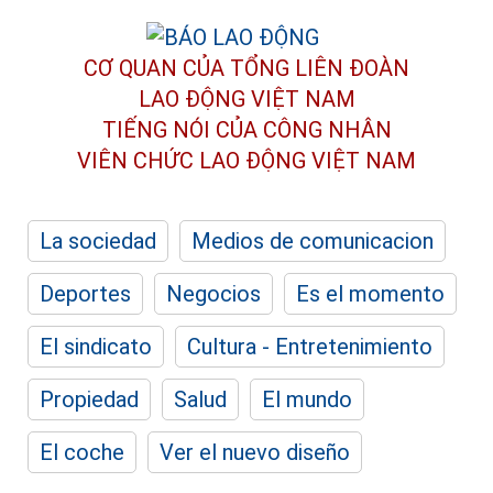
CƠ QUAN CỦA TỔNG LIÊN ĐOÀN
LAO ĐỘNG VIỆT NAM
TIẾNG NÓI CỦA CÔNG NHÂN
VIÊN CHỨC LAO ĐỘNG
VIỆT NAM
La sociedad
Medios de comunicacion
Deportes
Negocios
Es el momento
El sindicato
Cultura - Entretenimiento
Propiedad
Salud
El mundo
El coche
Ver el nuevo diseño