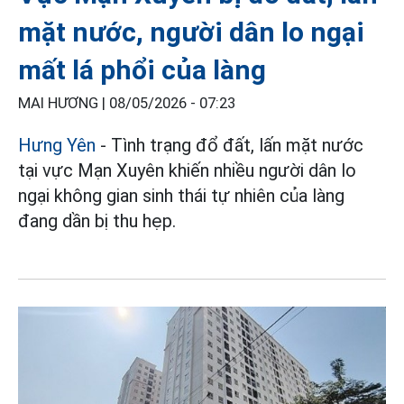
mặt nước, người dân lo ngại
mất lá phổi của làng
MAI HƯƠNG |
08/05/2026 - 07:23
Hưng Yên
- Tình trạng đổ đất, lấn mặt nước
tại vực Mạn Xuyên khiến nhiều người dân lo
ngại không gian sinh thái tự nhiên của làng
đang dần bị thu hẹp.