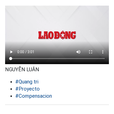
NGUYỄN LUÂN
#Quang tri
#Proyecto
#Compensacion