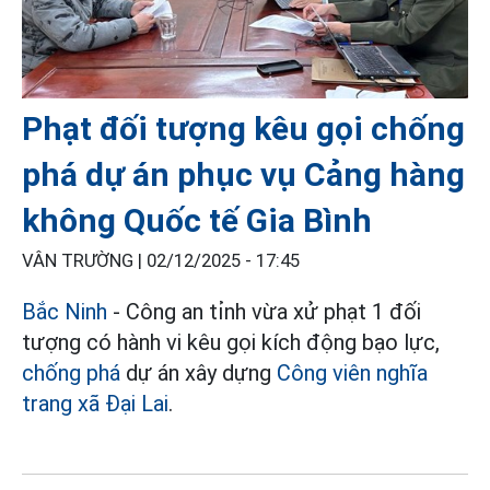
Phạt đối tượng kêu gọi chống
phá dự án phục vụ Cảng hàng
không Quốc tế Gia Bình
VÂN TRƯỜNG |
02/12/2025 - 17:45
Bắc Ninh
- Công an tỉnh vừa xử phạt 1 đối
tượng có hành vi kêu gọi kích động bạo lực,
chống phá
dự án xây dựng
Công viên nghĩa
trang xã Đại Lai
.