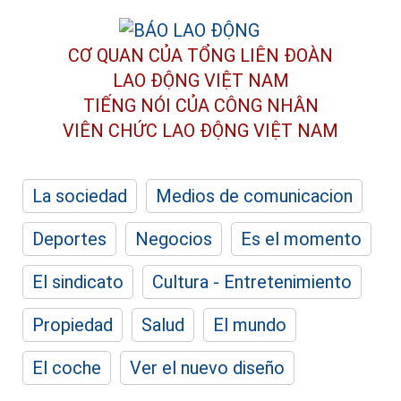
CƠ QUAN CỦA TỔNG LIÊN ĐOÀN
LAO ĐỘNG VIỆT NAM
TIẾNG NÓI CỦA CÔNG NHÂN
VIÊN CHỨC LAO ĐỘNG
VIỆT NAM
La sociedad
Medios de comunicacion
Deportes
Negocios
Es el momento
El sindicato
Cultura - Entretenimiento
Propiedad
Salud
El mundo
El coche
Ver el nuevo diseño