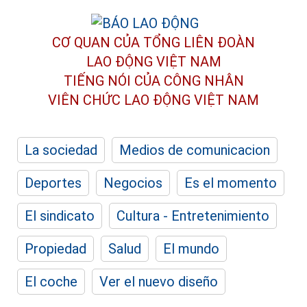
CƠ QUAN CỦA TỔNG LIÊN ĐOÀN
LAO ĐỘNG VIỆT NAM
TIẾNG NÓI CỦA CÔNG NHÂN
VIÊN CHỨC LAO ĐỘNG
VIỆT NAM
La sociedad
Medios de comunicacion
Deportes
Negocios
Es el momento
El sindicato
Cultura - Entretenimiento
Propiedad
Salud
El mundo
El coche
Ver el nuevo diseño