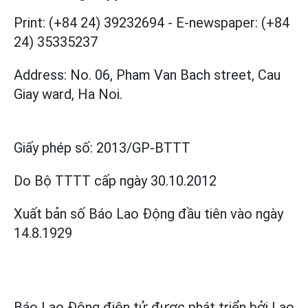
Print: (+84 24) 39232694
-
E-newspaper: (+84
24) 35335237
Address: No. 06, Pham Van Bach street, Cau
Giay ward, Ha Noi.
Giấy phép số:
2013/GP-BTTT
Do Bộ TTTT cấp
ngày 30.10.2012
Xuất bản số Báo Lao Động đầu tiên vào ngày
14.8.1929
Báo Lao Động điện tử được phát triển bởi
Lao