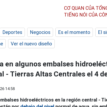
CƠ QUAN CỦA TỔN
TIẾNG NÓI CỦA C
Deportes
Negocios
Es el momento
El s
he
Ver el nuevo diseño
ua en algunos embalses hidroeléct
l - Tierras Altas Centrales el 4 d
26 14:58
mbalses hidroeléctricos en la región central - Ti
están por
debajo del nivel
normal de agua, sin e