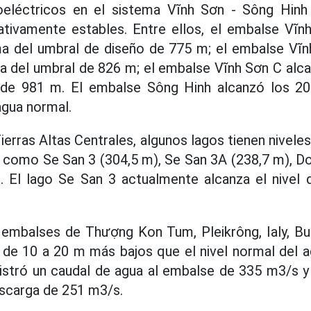
oeléctricos en el sistema Vĩnh Sơn - Sông Hinh
lativamente estables. Entre ellos, el embalse Vĩn
a del umbral de diseño de 775 m; el embalse Vĩn
a del umbral de 826 m; el embalse Vĩnh Sơn C alca
 de 981 m. El embalse Sông Hinh alcanzó los 20
agua normal.
Tierras Altas Centrales, algunos lagos tienen nivel
, como Se San 3 (304,5 m), Se San 3A (238,7 m), D
. El lago Se San 3 actualmente alcanza el nivel 
s embalses de Thượng Kon Tum, Pleikrông, Ialy, B
 de 10 a 20 m más bajos que el nivel normal del agu
istró un caudal de agua al embalse de 335 m3/s y
escarga de 251 m3/s.