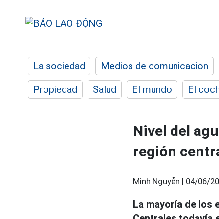
La sociedad
Medios de comunicacion
Propiedad
Salud
El mundo
El coc
Nivel del ag
región centra
Minh Nguyễn |
04/06/20
La mayoría de los e
Centrales todavía 