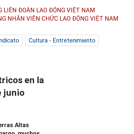
G LIÊN ĐOÀN
LAO ĐỘNG VIỆT NAM
ÔNG NHÂN
VIÊN CHỨC LAO ĐỘNG
VIỆT NAM
indicato
Cultura - Entretenimiento
ricos en la
e junio
erras Altas
mbargo, muchos