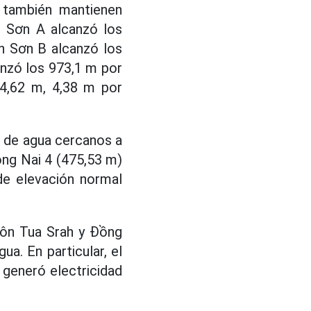
 también mantienen
h Sơn A alcanzó los
h Sơn B alcanzó los
nzó los 973,1 m por
4,62 m, 4,38 m por
es de agua cercanos a
ong Nai 4 (475,53 m)
de elevación normal
uôn Tua Srah y Đồng
a. En particular, el
 generó electricidad