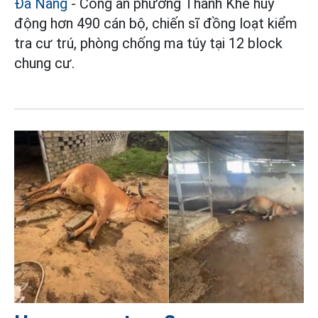
Đà Nẵng
- Công an phường Thanh Khê huy
động hơn 490 cán bộ, chiến sĩ đồng loạt kiểm
tra cư trú, phòng chống ma túy tại 12 block
chung cư.