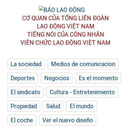
CƠ QUAN CỦA TỔNG LIÊN ĐOÀN
LAO ĐỘNG VIỆT NAM
TIẾNG NÓI CỦA CÔNG NHÂN
VIÊN CHỨC LAO ĐỘNG
VIỆT NAM
La sociedad
Medios de comunicacion
Deportes
Negocios
Es el momento
El sindicato
Cultura - Entretenimiento
Propiedad
Salud
El mundo
El coche
Ver el nuevo diseño