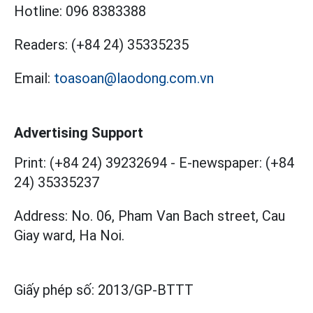
Hotline:
096 8383388
Readers:
(+84 24) 35335235
Email:
toasoan@laodong.com.vn
Advertising Support
Print: (+84 24) 39232694
-
E-newspaper: (+84
24) 35335237
Address: No. 06, Pham Van Bach street, Cau
Giay ward, Ha Noi.
Giấy phép số:
2013/GP-BTTT