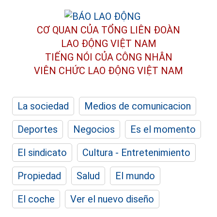
CƠ QUAN CỦA TỔNG LIÊN ĐOÀN
LAO ĐỘNG VIỆT NAM
TIẾNG NÓI CỦA CÔNG NHÂN
VIÊN CHỨC LAO ĐỘNG
VIỆT NAM
La sociedad
Medios de comunicacion
Deportes
Negocios
Es el momento
El sindicato
Cultura - Entretenimiento
Propiedad
Salud
El mundo
El coche
Ver el nuevo diseño