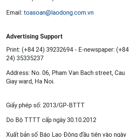
Email:
toasoan@laodong.com.vn
Advertising Support
Print: (+84 24) 39232694
-
E-newspaper: (+84
24) 35335237
Address: No. 06, Pham Van Bach street, Cau
Giay ward, Ha Noi.
Giấy phép số:
2013/GP-BTTT
Do Bộ TTTT cấp
ngày 30.10.2012
Xuất bản số Báo Lao Động đầu tiên vào ngày