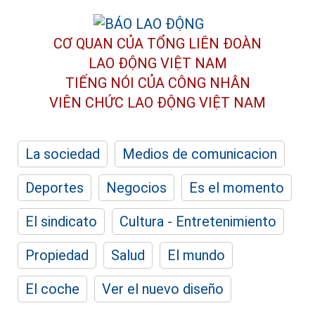
CƠ QUAN CỦA TỔNG LIÊN ĐOÀN
LAO ĐỘNG VIỆT NAM
TIẾNG NÓI CỦA CÔNG NHÂN
VIÊN CHỨC LAO ĐỘNG
VIỆT NAM
La sociedad
Medios de comunicacion
Deportes
Negocios
Es el momento
El sindicato
Cultura - Entretenimiento
Propiedad
Salud
El mundo
El coche
Ver el nuevo diseño