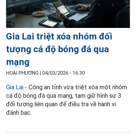
Gia Lai triệt xóa nhóm đối
tượng cá độ bóng đá qua
mạng
HOÀI PHƯƠNG |
04/03/2026 - 16:30
Gia Lai
- Công an tỉnh vừa triệt xóa một nhóm
cá độ bóng đá qua mạng, tạm giữ hình sự 3
đối tượng liên quan để điều tra về hành vi
đánh bạc.