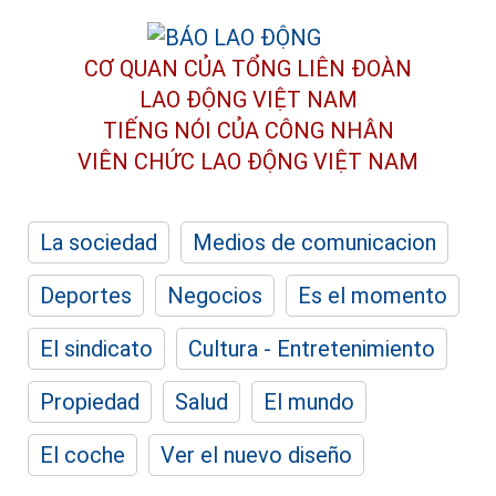
CƠ QUAN CỦA TỔNG LIÊN ĐOÀN
LAO ĐỘNG VIỆT NAM
TIẾNG NÓI CỦA CÔNG NHÂN
VIÊN CHỨC LAO ĐỘNG
VIỆT NAM
La sociedad
Medios de comunicacion
Deportes
Negocios
Es el momento
El sindicato
Cultura - Entretenimiento
Propiedad
Salud
El mundo
El coche
Ver el nuevo diseño