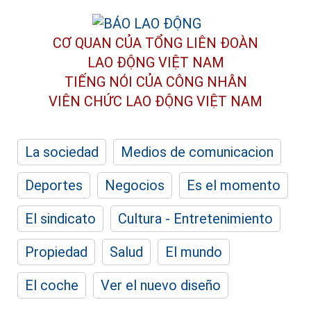
CƠ QUAN CỦA TỔNG LIÊN ĐOÀN
LAO ĐỘNG VIỆT NAM
TIẾNG NÓI CỦA CÔNG NHÂN
VIÊN CHỨC LAO ĐỘNG
VIỆT NAM
La sociedad
Medios de comunicacion
Deportes
Negocios
Es el momento
El sindicato
Cultura - Entretenimiento
Propiedad
Salud
El mundo
El coche
Ver el nuevo diseño