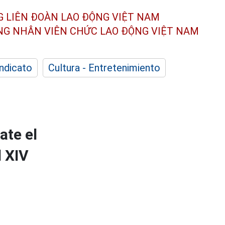
G LIÊN ĐOÀN
LAO ĐỘNG VIỆT NAM
ÔNG NHÂN
VIÊN CHỨC LAO ĐỘNG
VIỆT NAM
indicato
Cultura - Entretenimiento
ate el
l XIV