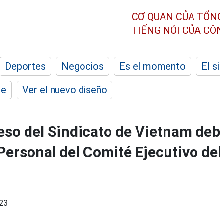
CƠ QUAN CỦA TỔN
TIẾNG NÓI CỦA C
Deportes
Negocios
Es el momento
El s
he
Ver el nuevo diseño
eso del Sindicato de Vietnam deb
Personal del Comité Ejecutivo de
23