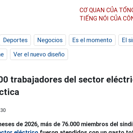
CƠ QUAN CỦA TỔN
TIẾNG NÓI CỦA C
Deportes
Negocios
Es el momento
El s
he
Ver el nuevo diseño
00 trabajadores del sector eléctr
ctica
:30
meses de 2026, más de 76.000 miembros del sindi
ctor eléctrico
fueron atendidos con un gasto tota