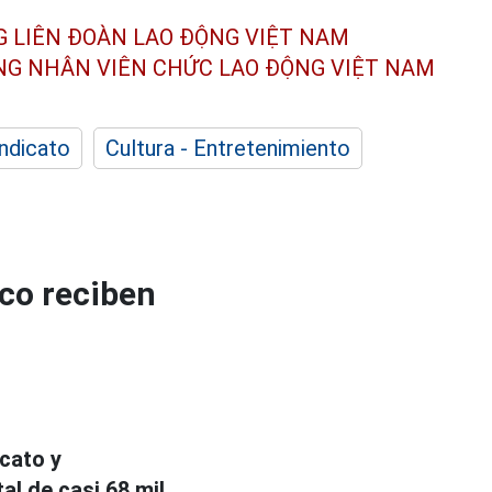
G LIÊN ĐOÀN
LAO ĐỘNG VIỆT NAM
ÔNG NHÂN
VIÊN CHỨC LAO ĐỘNG
VIỆT NAM
indicato
Cultura - Entretenimiento
ico reciben
cato y
l de casi 68 mil