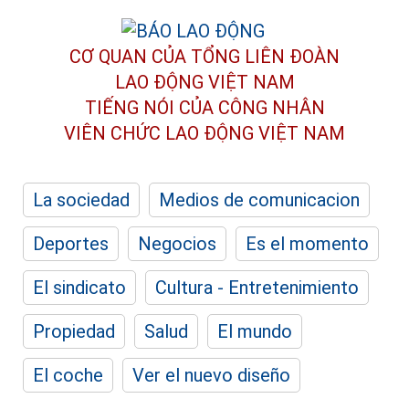
CƠ QUAN CỦA TỔNG LIÊN ĐOÀN
LAO ĐỘNG VIỆT NAM
TIẾNG NÓI CỦA CÔNG NHÂN
VIÊN CHỨC LAO ĐỘNG
VIỆT NAM
La sociedad
Medios de comunicacion
Deportes
Negocios
Es el momento
El sindicato
Cultura - Entretenimiento
Propiedad
Salud
El mundo
El coche
Ver el nuevo diseño