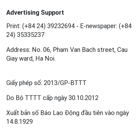
Advertising Support
Print: (+84 24) 39232694
-
E-newspaper: (+84
24) 35335237
Address: No. 06, Pham Van Bach street, Cau
Giay ward, Ha Noi.
Giấy phép số:
2013/GP-BTTT
Do Bộ TTTT cấp
ngày 30.10.2012
Xuất bản số Báo Lao Động đầu tiên vào ngày
14.8.1929