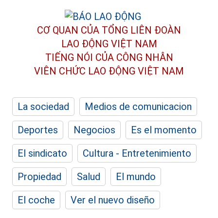
CƠ QUAN CỦA TỔNG LIÊN ĐOÀN
LAO ĐỘNG VIỆT NAM
TIẾNG NÓI CỦA CÔNG NHÂN
VIÊN CHỨC LAO ĐỘNG
VIỆT NAM
La sociedad
Medios de comunicacion
Deportes
Negocios
Es el momento
El sindicato
Cultura - Entretenimiento
Propiedad
Salud
El mundo
El coche
Ver el nuevo diseño