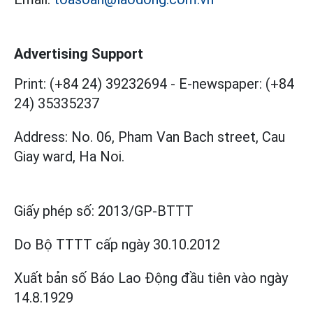
Advertising Support
Print: (+84 24) 39232694
-
E-newspaper: (+84
24) 35335237
Address: No. 06, Pham Van Bach street, Cau
Giay ward, Ha Noi.
Giấy phép số:
2013/GP-BTTT
Do Bộ TTTT cấp
ngày 30.10.2012
Xuất bản số Báo Lao Động đầu tiên vào ngày
14.8.1929