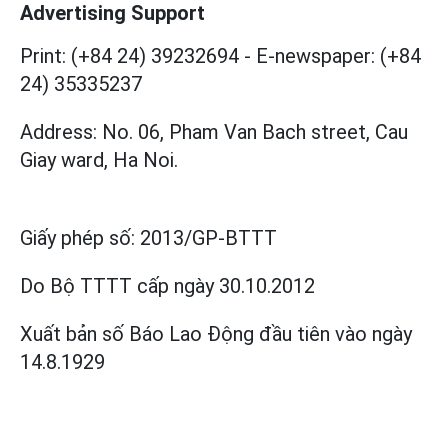
Advertising Support
Print: (+84 24) 39232694
-
E-newspaper: (+84
24) 35335237
Address: No. 06, Pham Van Bach street, Cau
Giay ward, Ha Noi.
Giấy phép số:
2013/GP-BTTT
Do Bộ TTTT cấp
ngày 30.10.2012
Xuất bản số Báo Lao Động đầu tiên vào ngày
14.8.1929