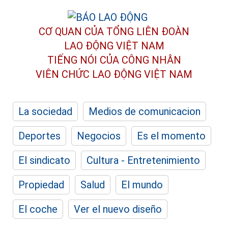
CƠ QUAN CỦA TỔNG LIÊN ĐOÀN
LAO ĐỘNG VIỆT NAM
TIẾNG NÓI CỦA CÔNG NHÂN
VIÊN CHỨC LAO ĐỘNG
VIỆT NAM
La sociedad
Medios de comunicacion
Deportes
Negocios
Es el momento
El sindicato
Cultura - Entretenimiento
Propiedad
Salud
El mundo
El coche
Ver el nuevo diseño