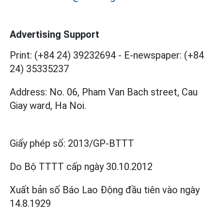
Advertising Support
Print: (+84 24) 39232694
-
E-newspaper: (+84
24) 35335237
Address: No. 06, Pham Van Bach street, Cau
Giay ward, Ha Noi.
Giấy phép số:
2013/GP-BTTT
Do Bộ TTTT cấp
ngày 30.10.2012
Xuất bản số Báo Lao Động đầu tiên vào ngày
14.8.1929