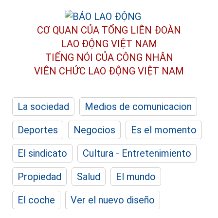
CƠ QUAN CỦA TỔNG LIÊN ĐOÀN
LAO ĐỘNG VIỆT NAM
TIẾNG NÓI CỦA CÔNG NHÂN
VIÊN CHỨC LAO ĐỘNG
VIỆT NAM
La sociedad
Medios de comunicacion
Deportes
Negocios
Es el momento
El sindicato
Cultura - Entretenimiento
Propiedad
Salud
El mundo
El coche
Ver el nuevo diseño