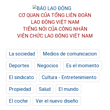
CƠ QUAN CỦA TỔNG LIÊN ĐOÀN
LAO ĐỘNG VIỆT NAM
TIẾNG NÓI CỦA CÔNG NHÂN
VIÊN CHỨC LAO ĐỘNG
VIỆT NAM
La sociedad
Medios de comunicacion
Deportes
Negocios
Es el momento
El sindicato
Cultura - Entretenimiento
Propiedad
Salud
El mundo
El coche
Ver el nuevo diseño