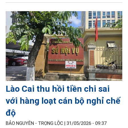
Lào Cai thu hồi tiền chi sai
với hàng loạt cán bộ nghỉ chế
độ
BẢO NGUYÊN - TRỌNG LỘC |
31/05/2026 - 09:37