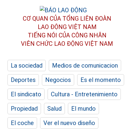
CƠ QUAN CỦA TỔNG LIÊN ĐOÀN
LAO ĐỘNG VIỆT NAM
TIẾNG NÓI CỦA CÔNG NHÂN
VIÊN CHỨC LAO ĐỘNG
VIỆT NAM
La sociedad
Medios de comunicacion
Deportes
Negocios
Es el momento
El sindicato
Cultura - Entretenimiento
Propiedad
Salud
El mundo
El coche
Ver el nuevo diseño