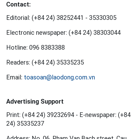
Contact:
Editorial:
(+84 24) 38252441
-
35330305
Electronic newspaper:
(+84 24) 38303044
Hotline:
096 8383388
Readers:
(+84 24) 35335235
Email:
toasoan@laodong.com.vn
Advertising Support
Print: (+84 24) 39232694
-
E-newspaper: (+84
24) 35335237
Address: No. 06, Pham Van Bach street, Cau