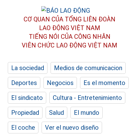
CƠ QUAN CỦA TỔNG LIÊN ĐOÀN
LAO ĐỘNG VIỆT NAM
TIẾNG NÓI CỦA CÔNG NHÂN
VIÊN CHỨC LAO ĐỘNG
VIỆT NAM
La sociedad
Medios de comunicacion
Deportes
Negocios
Es el momento
El sindicato
Cultura - Entretenimiento
Propiedad
Salud
El mundo
El coche
Ver el nuevo diseño