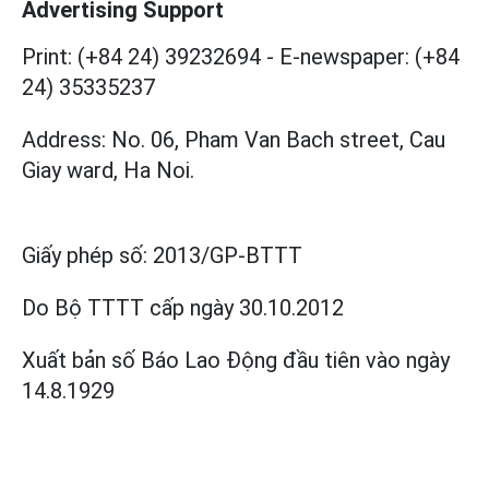
Advertising Support
Print: (+84 24) 39232694
-
E-newspaper: (+84
24) 35335237
Address: No. 06, Pham Van Bach street, Cau
Giay ward, Ha Noi.
Giấy phép số:
2013/GP-BTTT
Do Bộ TTTT cấp
ngày 30.10.2012
Xuất bản số Báo Lao Động đầu tiên vào ngày
14.8.1929