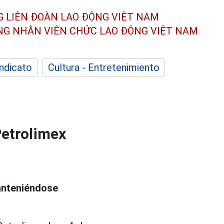
G LIÊN ĐOÀN
LAO ĐỘNG VIỆT NAM
ÔNG NHÂN
VIÊN CHỨC LAO ĐỘNG
VIỆT NAM
indicato
Cultura - Entretenimiento
Petrolimex
anteniéndose