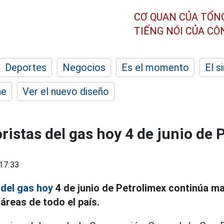
CƠ QUAN CỦA TỔN
TIẾNG NÓI CỦA C
Deportes
Negocios
Es el momento
El s
he
Ver el nuevo diseño
ristas del gas hoy 4 de junio de 
17:33
a
del gas hoy
4 de junio de Petrolimex continúa m
áreas de todo el país.