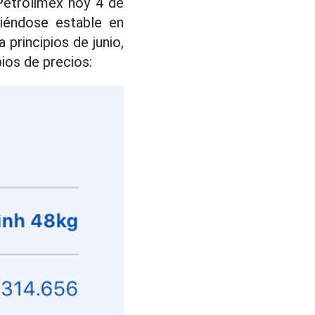
Petrolimex hoy 4 de
niéndose estable en
 principios de junio,
os de precios: