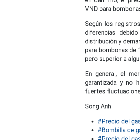
VND para bombonas
Según los registros
diferencias debid
distribución y dema
para bombonas de 12
pero superior a algu
En general, el me
garantizada y no 
fuertes fluctuacione
Song Anh
#Precio del ga
#Bombilla de g
#Precio del ga