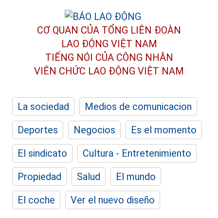
CƠ QUAN CỦA TỔNG LIÊN ĐOÀN
LAO ĐỘNG VIỆT NAM
TIẾNG NÓI CỦA CÔNG NHÂN
VIÊN CHỨC LAO ĐỘNG
VIỆT NAM
La sociedad
Medios de comunicacion
Deportes
Negocios
Es el momento
El sindicato
Cultura - Entretenimiento
Propiedad
Salud
El mundo
El coche
Ver el nuevo diseño