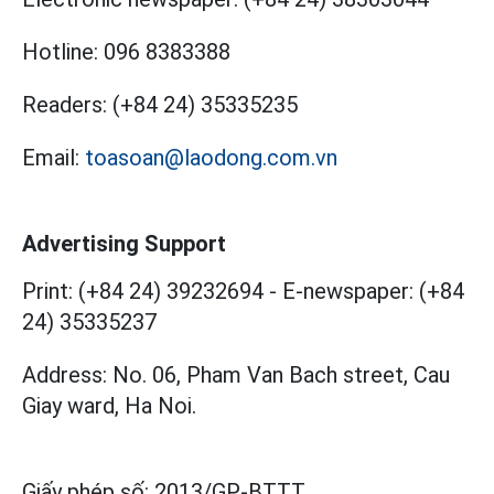
Hotline:
096 8383388
Readers:
(+84 24) 35335235
Email:
toasoan@laodong.com.vn
Advertising Support
Print: (+84 24) 39232694
-
E-newspaper: (+84
24) 35335237
Address: No. 06, Pham Van Bach street, Cau
Giay ward, Ha Noi.
Giấy phép số:
2013/GP-BTTT