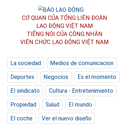
CƠ QUAN CỦA TỔNG LIÊN ĐOÀN
LAO ĐỘNG VIỆT NAM
TIẾNG NÓI CỦA CÔNG NHÂN
VIÊN CHỨC LAO ĐỘNG
VIỆT NAM
La sociedad
Medios de comunicacion
Deportes
Negocios
Es el momento
El sindicato
Cultura - Entretenimiento
Propiedad
Salud
El mundo
El coche
Ver el nuevo diseño