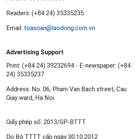
Readers:
(+84 24) 35335235
Email:
toasoan@laodong.com.vn
Advertising Support
Print: (+84 24) 39232694
-
E-newspaper: (+84
24) 35335237
Address: No. 06, Pham Van Bach street, Cau
Giay ward, Ha Noi.
Giấy phép số:
2013/GP-BTTT
Do Bộ TTTT cấp
ngày 30.10.2012