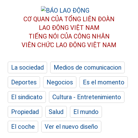
CƠ QUAN CỦA TỔNG LIÊN ĐOÀN
LAO ĐỘNG VIỆT NAM
TIẾNG NÓI CỦA CÔNG NHÂN
VIÊN CHỨC LAO ĐỘNG
VIỆT NAM
La sociedad
Medios de comunicacion
Deportes
Negocios
Es el momento
El sindicato
Cultura - Entretenimiento
Propiedad
Salud
El mundo
El coche
Ver el nuevo diseño