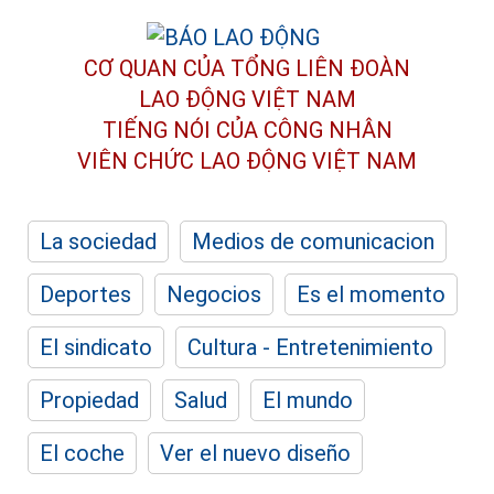
CƠ QUAN CỦA TỔNG LIÊN ĐOÀN
LAO ĐỘNG VIỆT NAM
TIẾNG NÓI CỦA CÔNG NHÂN
VIÊN CHỨC LAO ĐỘNG
VIỆT NAM
La sociedad
Medios de comunicacion
Deportes
Negocios
Es el momento
El sindicato
Cultura - Entretenimiento
Propiedad
Salud
El mundo
El coche
Ver el nuevo diseño