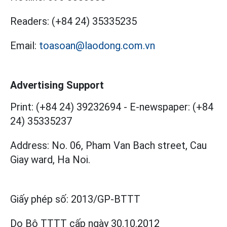
Readers:
(+84 24) 35335235
Email:
toasoan@laodong.com.vn
Advertising Support
Print: (+84 24) 39232694
-
E-newspaper: (+84
24) 35335237
Address: No. 06, Pham Van Bach street, Cau
Giay ward, Ha Noi.
Giấy phép số:
2013/GP-BTTT
Do Bộ TTTT cấp
ngày 30.10.2012