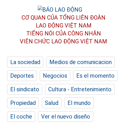
CƠ QUAN CỦA TỔNG LIÊN ĐOÀN
LAO ĐỘNG VIỆT NAM
TIẾNG NÓI CỦA CÔNG NHÂN
VIÊN CHỨC LAO ĐỘNG
VIỆT NAM
La sociedad
Medios de comunicacion
Deportes
Negocios
Es el momento
El sindicato
Cultura - Entretenimiento
Propiedad
Salud
El mundo
El coche
Ver el nuevo diseño