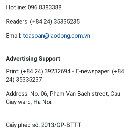
Hotline:
096 8383388
Readers:
(+84 24) 35335235
Email:
toasoan@laodong.com.vn
Advertising Support
Print: (+84 24) 39232694
-
E-newspaper: (+84
24) 35335237
Address: No. 06, Pham Van Bach street, Cau
Giay ward, Ha Noi.
Giấy phép số:
2013/GP-BTTT