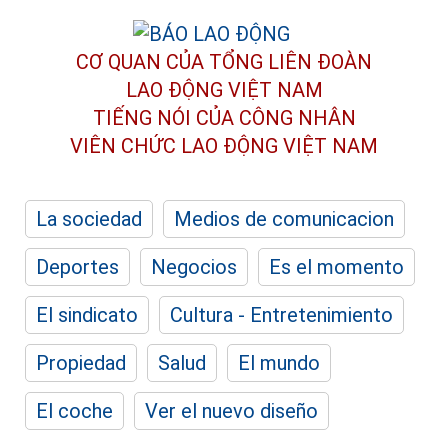
CƠ QUAN CỦA TỔNG LIÊN ĐOÀN
LAO ĐỘNG VIỆT NAM
TIẾNG NÓI CỦA CÔNG NHÂN
VIÊN CHỨC LAO ĐỘNG
VIỆT NAM
La sociedad
Medios de comunicacion
Deportes
Negocios
Es el momento
El sindicato
Cultura - Entretenimiento
Propiedad
Salud
El mundo
El coche
Ver el nuevo diseño