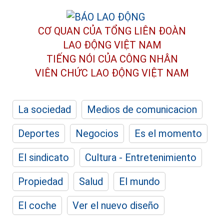
CƠ QUAN CỦA TỔNG LIÊN ĐOÀN
LAO ĐỘNG VIỆT NAM
TIẾNG NÓI CỦA CÔNG NHÂN
VIÊN CHỨC LAO ĐỘNG
VIỆT NAM
La sociedad
Medios de comunicacion
Deportes
Negocios
Es el momento
El sindicato
Cultura - Entretenimiento
Propiedad
Salud
El mundo
El coche
Ver el nuevo diseño