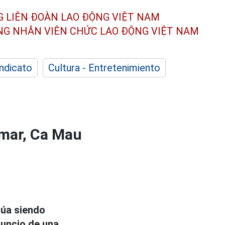
G LIÊN ĐOÀN
LAO ĐỘNG VIỆT NAM
ÔNG NHÂN
VIÊN CHỨC LAO ĐỘNG
VIỆT NAM
indicato
Cultura - Entretenimiento
l mar, Ca Mau
núa siendo
nuncio de una