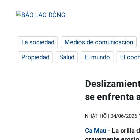
La sociedad
Medios de comunicacion
Propiedad
Salud
El mundo
El coc
Deslizamient
se enfrenta 
NHẬT HỒ |
04/06/2026 
Ca Mau
- La orilla
gravemente erosiona