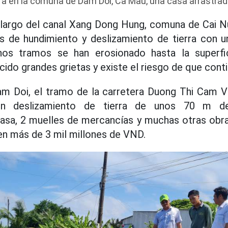
ra en la comuna de Dam Doi, Ca Mau, una casa arrastrada 
o largo del canal Xang Dong Hung, comuna de Cai N
s de hundimiento y deslizamiento de tierra con u
s tramos se han erosionado hasta la superfic
cido grandes grietas y existe el riesgo de que cont
m Doi, el tramo de la carretera Duong Thi Cam Van
n deslizamiento de tierra de unos 70 m de
sa, 2 muelles de mercancías y muchas otras obras
en más de 3 mil millones de VND.