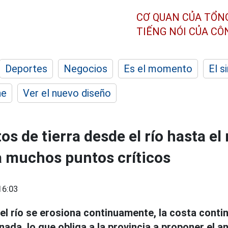
CƠ QUAN CỦA TỔN
TIẾNG NÓI CỦA C
Deportes
Negocios
Es el momento
El s
he
Ver el nuevo diseño
os de tierra desde el río hasta e
a muchos puntos críticos
16:03
 del río se erosiona continuamente, la costa conti
da, lo que obliga a la provincia a proponer el a