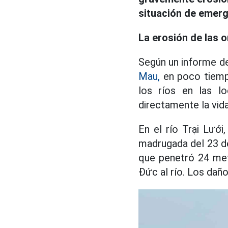
situación de emerg
La erosión de las o
Según un informe de
Mau,
en poco tiemp
los ríos en las l
directamente la vid
En el río Trại Lướ
madrugada del 23 de
que penetró 24 metr
Đức al río. Los dañ