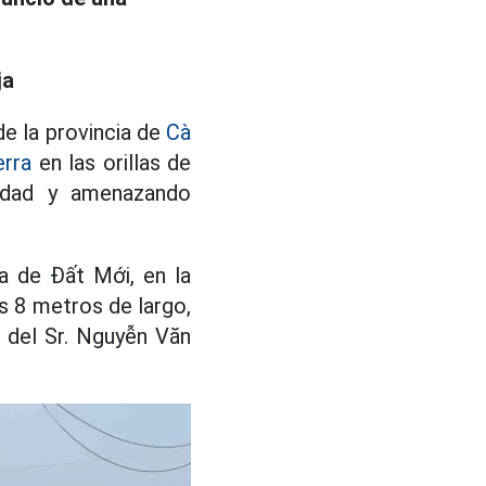
ja
e la provincia de
Cà
erra
en las orillas de
iedad y amenazando
a de Đất Mới, en la
s 8 metros de largo,
4 del Sr. Nguyễn Văn