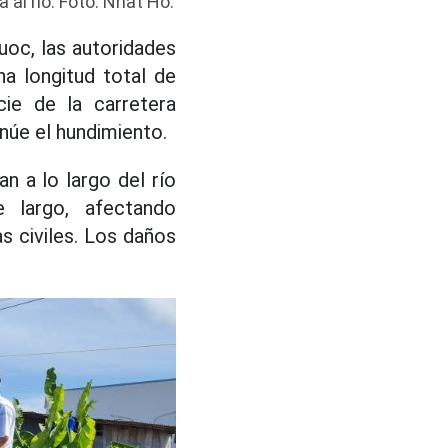
al río. Foto: Nhat Ho.
uoc, las autoridades
na longitud total de
ie de la carretera
inúe el hundimiento.
 a lo largo del río
 largo, afectando
 civiles. Los daños