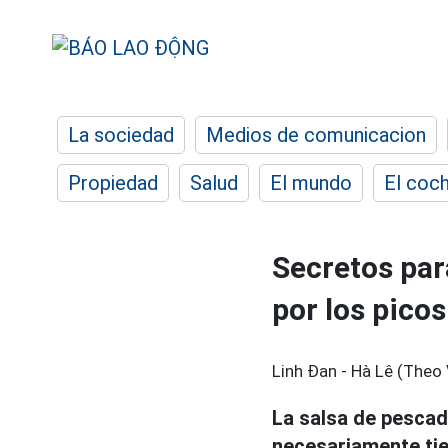
La sociedad
Medios de comunicacion
Propiedad
Salud
El mundo
El coc
Secretos par
por los picos
Linh Đan - Hà Lê (Theo
La salsa de pescad
necesariamente tie