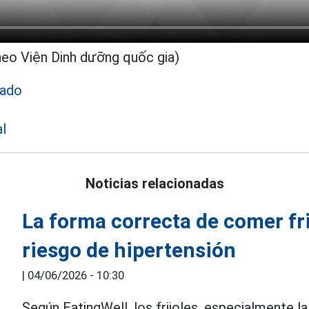
heo Viện Dinh dưỡng quốc gia)
cado
al
Noticias relacionadas
La forma correcta de comer fri
riesgo de hipertensión
|
04/06/2026 - 10:30
Según EatingWell, los frijoles, especialmente l