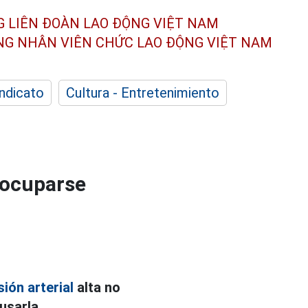
G LIÊN ĐOÀN
LAO ĐỘNG VIỆT NAM
ÔNG NHÂN
VIÊN CHỨC LAO ĐỘNG
VIỆT NAM
indicato
Cultura - Entretenimiento
eocuparse
sión arterial
alta no
usarla