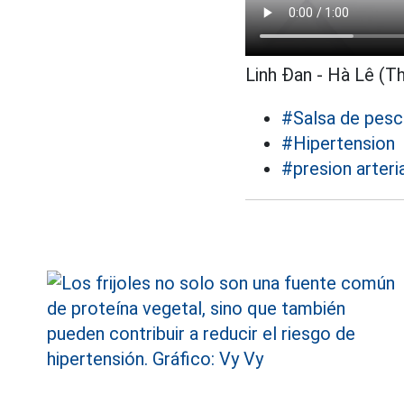
Linh Đan - Hà Lê (T
#Salsa de pes
#Hipertension
#presion arteri