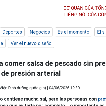
CƠ QUAN CỦA TỔN
TIẾNG NÓI CỦA C
Deportes
Negocios
Es el momento
El s
he
Ver el nuevo diseño
a comer salsa de pescado sin pr
 de presión arterial
 Viện Dinh dưỡng quốc gia) |
04/06/2026 19:30
o contiene mucha sal, pero las personas con
pre
nen que evitarla por completo. Lo importante es 