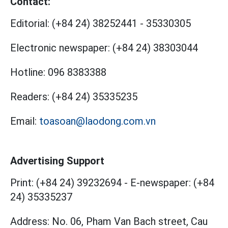
Contact:
Editorial:
(+84 24) 38252441
-
35330305
Electronic newspaper:
(+84 24) 38303044
Hotline:
096 8383388
Readers:
(+84 24) 35335235
Email:
toasoan@laodong.com.vn
Advertising Support
Print: (+84 24) 39232694
-
E-newspaper: (+84
24) 35335237
Address: No. 06, Pham Van Bach street, Cau