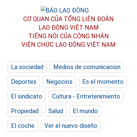
CƠ QUAN CỦA TỔNG LIÊN ĐOÀN
LAO ĐỘNG VIỆT NAM
TIẾNG NÓI CỦA CÔNG NHÂN
VIÊN CHỨC LAO ĐỘNG
VIỆT NAM
La sociedad
Medios de comunicacion
Deportes
Negocios
Es el momento
El sindicato
Cultura - Entretenimiento
Propiedad
Salud
El mundo
El coche
Ver el nuevo diseño