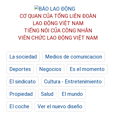
CƠ QUAN CỦA TỔNG LIÊN ĐOÀN
LAO ĐỘNG VIỆT NAM
TIẾNG NÓI CỦA CÔNG NHÂN
VIÊN CHỨC LAO ĐỘNG
VIỆT NAM
La sociedad
Medios de comunicacion
Deportes
Negocios
Es el momento
El sindicato
Cultura - Entretenimiento
Propiedad
Salud
El mundo
El coche
Ver el nuevo diseño