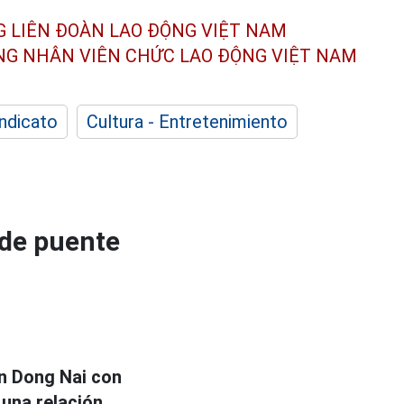
G LIÊN ĐOÀN
LAO ĐỘNG VIỆT NAM
ÔNG NHÂN
VIÊN CHỨC LAO ĐỘNG
VIỆT NAM
indicato
Cultura - Entretenimiento
 de puente
n Dong Nai con
una relación