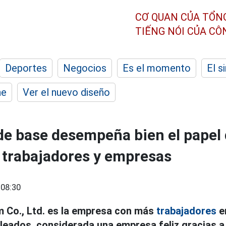
CƠ QUAN CỦA TỔN
TIẾNG NÓI CỦA C
Deportes
Negocios
Es el momento
El s
he
Ver el nuevo diseño
 de base desempeña bien el papel
 trabajadores y empresas
 08:30
 Co., Ltd. es la empresa con más
trabajadores
e
eados, considerada una empresa feliz gracias a 