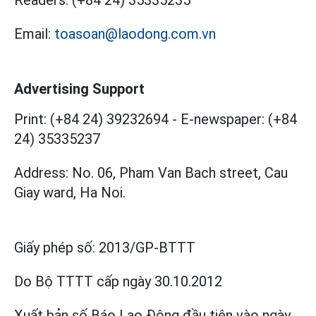
Email:
toasoan@laodong.com.vn
Advertising Support
Print: (+84 24) 39232694
-
E-newspaper: (+84
24) 35335237
Address: No. 06, Pham Van Bach street, Cau
Giay ward, Ha Noi.
Giấy phép số:
2013/GP-BTTT
Do Bộ TTTT cấp
ngày 30.10.2012
Xuất bản số Báo Lao Động đầu tiên vào ngày