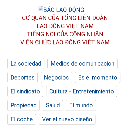
CƠ QUAN CỦA TỔNG LIÊN ĐOÀN
LAO ĐỘNG VIỆT NAM
TIẾNG NÓI CỦA CÔNG NHÂN
VIÊN CHỨC LAO ĐỘNG
VIỆT NAM
La sociedad
Medios de comunicacion
Deportes
Negocios
Es el momento
El sindicato
Cultura - Entretenimiento
Propiedad
Salud
El mundo
El coche
Ver el nuevo diseño