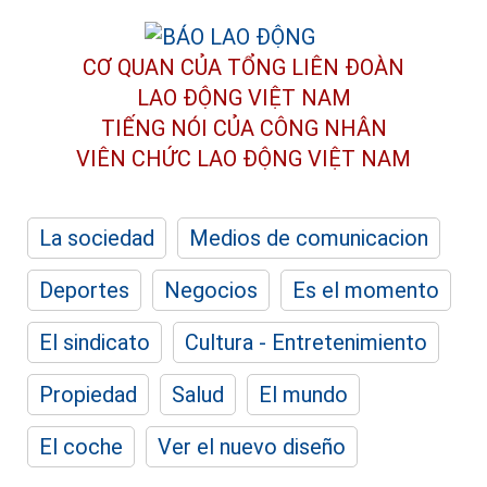
CƠ QUAN CỦA TỔNG LIÊN ĐOÀN
LAO ĐỘNG VIỆT NAM
TIẾNG NÓI CỦA CÔNG NHÂN
VIÊN CHỨC LAO ĐỘNG
VIỆT NAM
La sociedad
Medios de comunicacion
Deportes
Negocios
Es el momento
El sindicato
Cultura - Entretenimiento
Propiedad
Salud
El mundo
El coche
Ver el nuevo diseño